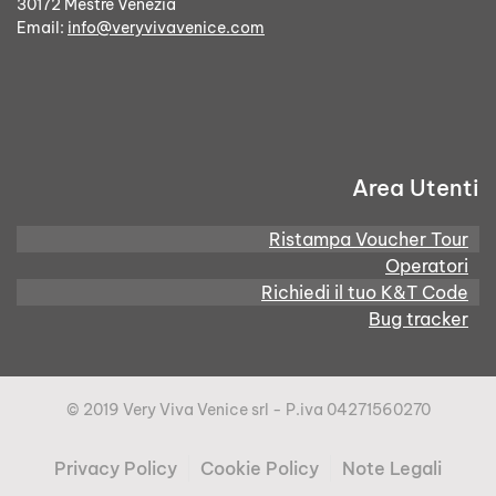
30172 Mestre Venezia
Email:
info@veryvivavenice.com
Area Utenti
Ristampa Voucher Tour
Operatori
Richiedi il tuo K&T Code
Bug tracker
© 2019 Very Viva Venice srl - P.iva 04271560270
Privacy Policy
Cookie Policy
Note Legali