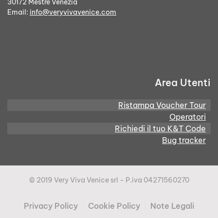
30172 Mestre Venezia
Email:
info@veryvivavenice.com
Area Utenti
Ristampa Voucher Tour
Operatori
Richiedi il tuo K&T Code
Bug tracker
© 2019 Very Viva Venice srl - P.iva 04271560270
Privacy Policy
Cookie Policy
Note Legali